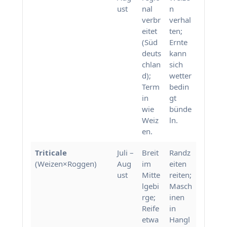
ust
nal
n
verbr
verhal
eitet
ten;
(Süd
Ernte
deuts
kann
chlan
sich
d);
wetter
Term
bedin
in
gt
wie
bünde
Weiz
ln.
en.
Triticale
Juli –
Breit
Randz
(Weizen×Roggen)
Aug
im
eiten
ust
Mitte
reiten;
lgebi
Masch
rge;
inen
Reife
in
etwa
Hangl