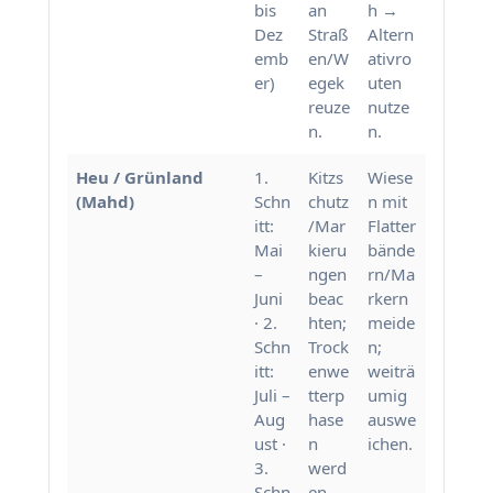
bis
an
h →
Dez
Straß
Altern
emb
en/W
ativro
er)
egek
uten
reuze
nutze
n.
n.
Heu / Grünland
1.
Kitzs
Wiese
(Mahd)
Schn
chutz
n mit
itt:
/Mar
Flatter
Mai
kieru
bände
–
ngen
rn/Ma
Juni
beac
rkern
· 2.
hten;
meide
Schn
Trock
n;
itt:
enwe
weiträ
Juli –
tterp
umig
Aug
hase
auswe
ust ·
n
ichen.
3.
werd
Schn
en