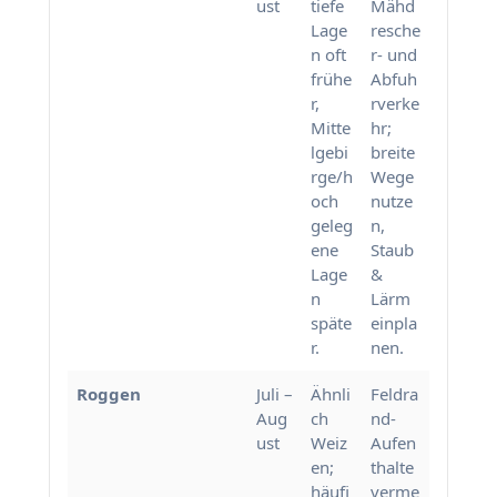
ust
tiefe
Mähd
Lage
resche
n oft
r- und
frühe
Abfuh
r,
rverke
Mitte
hr;
lgebi
breite
rge/h
Wege
och
nutze
geleg
n,
ene
Staub
Lage
&
n
Lärm
späte
einpla
r.
nen.
Roggen
Juli –
Ähnli
Feldra
Aug
ch
nd-
ust
Weiz
Aufen
en;
thalte
häufi
verme