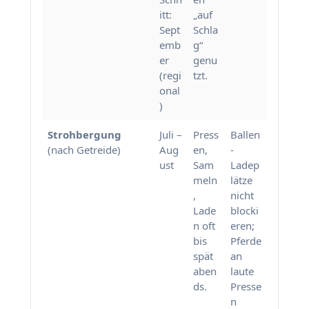
itt:
„auf
Sept
Schla
emb
g“
er
genu
(regi
tzt.
onal
)
Strohbergung
Juli –
Press
Ballen
(nach Getreide)
Aug
en,
-
ust
Sam
Ladep
meln
lätze
,
nicht
Lade
blocki
n oft
eren;
bis
Pferde
spät
an
aben
laute
ds.
Presse
n