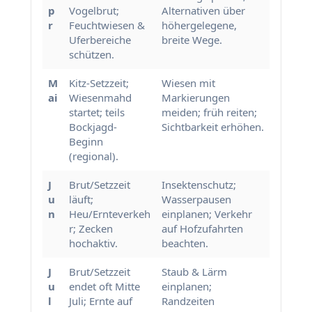
p
Vogelbrut;
Alternativen über
r
Feuchtwiesen &
höhergelegene,
Uferbereiche
breite Wege.
schützen.
M
Kitz-Setzzeit;
Wiesen mit
ai
Wiesenmahd
Markierungen
startet; teils
meiden; früh reiten;
Bockjagd-
Sichtbarkeit erhöhen.
Beginn
(regional).
J
Brut/Setzzeit
Insektenschutz;
u
läuft;
Wasserpausen
n
Heu/Ernteverkeh
einplanen; Verkehr
r; Zecken
auf Hofzufahrten
hochaktiv.
beachten.
J
Brut/Setzzeit
Staub & Lärm
u
endet oft Mitte
einplanen;
l
Juli; Ernte auf
Randzeiten