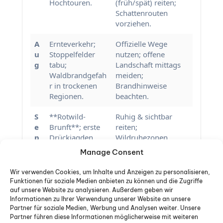
Hochtouren.
(früh/spät) reiten;
Schattenrouten
vorziehen.
A
Ernteverkehr;
Offizielle Wege
u
Stoppelfelder
nutzen; offene
g
tabu;
Landschaft mittags
Waldbrandgefah
meiden;
r in trockenen
Brandhinweise
Regionen.
beachten.
S
**Rotwild-
Ruhig & sichtbar
e
Brunft**; erste
reiten;
p
Drückjagden
Wildruhezonen
möglich.
respektieren;
Manage Consent
Jagdtermine
abfragen.
Wir verwenden Cookies, um Inhalte und Anzeigen zu personalisieren,
Funktionen für soziale Medien anbieten zu können und die Zugriffe
O
Drückjagd-
Weiträumig
auf unsere Website zu analysieren. Außerdem geben wir
k
Hochlauf;
ausweichen;
Informationen zu Ihrer Verwendung unserer Website an unsere
Partner für soziale Medien, Werbung und Analysen weiter. Unsere
t
Holzernte startet
Absperrungen strikt
Partner führen diese Informationen möglicherweise mit weiteren
wieder.
befolgen; alternative