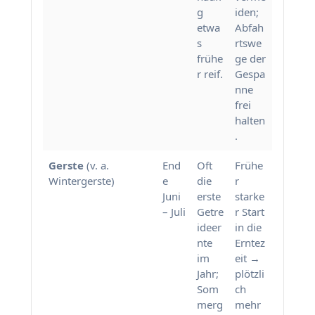
g
iden;
etwa
Abfah
s
rtswe
frühe
ge der
r reif.
Gespa
nne
frei
halten
.
Gerste
(v. a.
End
Oft
Frühe
Wintergerste)
e
die
r
Juni
erste
starke
– Juli
Getre
r Start
ideer
in die
nte
Erntez
im
eit →
Jahr;
plötzli
Som
ch
merg
mehr