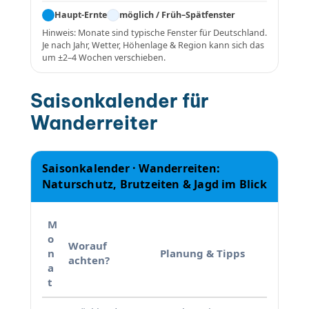
Haupt-Ernte
möglich / Früh–Spätfenster
Hinweis: Monate sind typische Fenster für Deutschland.
Je nach Jahr, Wetter, Höhenlage & Region kann sich das
um ±2–4 Wochen verschieben.
Saisonkalender für
Wanderreiter
Saisonkalender · Wanderreiten:
Naturschutz, Brutzeiten & Jagd im Blick
M
o
Worauf
n
Planung & Tipps
achten?
a
t