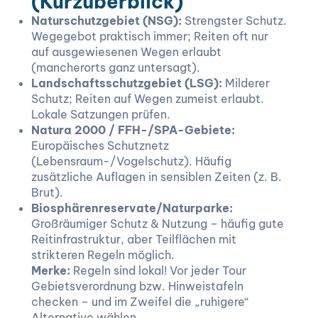
(Kurzüberblick)
Naturschutzgebiet (NSG):
Strengster Schutz.
Wegegebot praktisch immer; Reiten oft nur
auf ausgewiesenen Wegen erlaubt
(mancherorts ganz untersagt).
Landschaftsschutzgebiet (LSG):
Milderer
Schutz; Reiten auf Wegen zumeist erlaubt.
Lokale Satzungen prüfen.
Natura 2000 / FFH-/SPA-Gebiete:
Europäisches Schutznetz
(Lebensraum-/Vogelschutz). Häufig
zusätzliche Auflagen in sensiblen Zeiten (z. B.
Brut).
Biosphärenreservate/Naturparke:
Großräumiger Schutz & Nutzung – häufig gute
Reitinfrastruktur, aber Teilflächen mit
strikteren Regeln möglich.
Merke:
Regeln sind lokal! Vor jeder Tour
Gebietsverordnung bzw. Hinweistafeln
checken – und im Zweifel die „ruhigere“
Alternative wählen