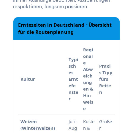
immer Aushänge beachten, Absperrungen
respektieren, langsam passieren.
Erntezeiten in Deutschland · Übersicht
für die Routenplanung
Regi
onal
Typi
e
sch
Praxi
Abw
es
s-Tipp
eich
Kultur
Ernt
fürs
ung
efe
Reite
en &
nste
n
Hin
r
weis
e
Weizen
Juli –
Küste
Große
(Winterweizen)
Aug
n &
r