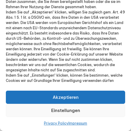
Daten zusammen, die Sie ihnen bereitgestellt haben oder die sie im
Feldwege nutzen.
Rahmen Ihrer Nutzung der Dienste gesammelt haben.
Indem Sie auf „Akzeptieren“ klicken, willigen Sie zugleich gem. Art. 49
N
Drückjagden
Morgens/Nachmitta
Abs. 1 S. 1 lit. a DSGVO ein, dass Ihre Daten in den USA verarbeitet
o
häufig; frühe
gs planen;
werden. Die USA werden vom Europäischen Gerichtshof als ein Land
mit einem nach EU-Standards unzureichendem Datenschutzniveau
v
Dämmerung.
Reflektoren tragen;
eingeschätzt. Es besteht insbesondere das Risiko, dass Ihre Daten
Sichtkontakt suchen.
durch US-Behörden, zu Kontroll- und zu Überwachungszwecken,
möglicherweise auch ohne Rechtsbehelfsmöglichkeiten, verarbeitet
D
Jagdtermine
Hufschutz/Grip;
werden können. Ihre Einwilligung ist freiwillig. Sie können Ihre
e
weiterhin
kurze, sichere
Einwilligung jederzeit von der Cookie-Erklärung auf unserer Website
z
möglich;
Runden; Revier
ändern oder widerrufen. Wenn Sie auf nicht zustimmen klicken,
beschränken wir uns auf die wesentlichen Cookies, wodurch die
Eis/Schnee;
telefonisch
angezeigten Inhalte nicht auf Sie zugeschnitten sind.
Holzernte.
vorwarnen.
Indem Sie auf „Einstellungen“ klicken, können Sie bestimmen, welche
Cookies wir auf Grundlage Ihrer Einwilligung verwenden dürfen
Lokale Abweichungen sind möglich
– immer
Aushänge, Verordnungen & Hinweise vor Ort
beachten und ggf. Revier/Forst kontaktieren.
Akzeptieren
Einstellungen
Deutschlandweite Unterschiede ·
Natur, Brutzeiten, Jagdschwerpunkte &
Privacy Policy
Impressum
Routentipps