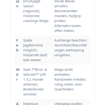
Ja
Drückjagd-
Vorab Revier
n
Saison
anrufen;
(regional);
Wochenenden
Holzernte;
meiden; Hufgrip
rutschige Wege.
prüfen;
Alternativrouten
offen halten.
F
Späte
Aushänge beachten;
e
Jagdtermine
Sturmholz/Baumfäll
b
möglich;
ungen weiträumig
Holzernte läuft
umgehen.
teils weiter.
M
Start **Brut- &
Wege strikt
ä
Setzzeit** (oft
einhalten;
r
1.3.); Hunde
Randzeiten meiden;
anleinen;
ruhig reiten, kein
Bodenbrüter
Querfeldein.
sensibel.
A
Intensive
Uferwege prüfen;