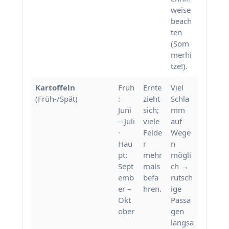
weise
beach
ten
(Som
merhi
tze!).
Kartoffeln
Früh
Ernte
Viel
(Früh-/Spät)
:
zieht
Schla
Juni
sich;
mm
– Juli
viele
auf
·
Felde
Wege
Hau
r
n
pt:
mehr
mögli
Sept
mals
ch →
emb
befa
rutsch
er –
hren.
ige
Okt
Passa
ober
gen
langsa