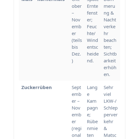
ober
Ernte
meru
–
fenst
ng &
Nov
er;
Nacht
emb
Feuc
verke
er
hte/
hr
(teils
Wind
beach
bis
entsc
ten;
Dez.
heide
Sichtb
)
nd.
arkeit
erhöh
en.
Zuckerrüben
Sept
Lang
Sehr
emb
e
viel
er –
Kam
LKW-/
Nov
pagn
Schlep
emb
e;
perver
er
Rübe
kehr
(regi
nmie
&
onal
ten
Matsc