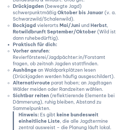
Drückjagden
(bewegte Jagd)
schwerpunktmäßig
Oktober bis Januar
(v. a.
Schwarzwild/Schalenwild).
Bockjagd
vielerorts
Mai/Juni
und
Herbst
,
Rotwildbrunft
September/Oktober
(Wild ist
dann ruhebedürftig).
Praktisch für dich:
Vorher anrufen
:
Revierförsterei/Jagdpächter:in/Forstamt
fragen, ob zeitnah Jagden stattfinden.
Aushänge
an Waldparkplätzen lesen
(Drückjagden werden häufig ausgeschildert).
Alternativroute
parat haben; an Jagdtagen
Wälder meiden oder Randzeiten wählen.
Sichtbar reiten
(reflektierende Elemente bei
Dämmerung), ruhig bleiben, Abstand zu
Sammelpunkten.
Hinweis:
Es gibt
keine bundesweit
einheitliche Liste
, die alle Jagdtermine
zentral ausweist – die Planung läuft lokal.