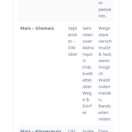
m
passie
ren.
Mais – Silomais
Sept
Sehr
Wege
emb
inten
stark
er –
siver
versch
Okt
Abtra
mutzt
ober
nspo
& laut;
rt
wenn
(Häc
mögli
kselk
ch
ette)
Waldr
über
outen
Weg
meide
e &
n,
Dörf
Randz
er.
eiten
reiten.
Mais – Körnermais
Okt
Späte
Däm