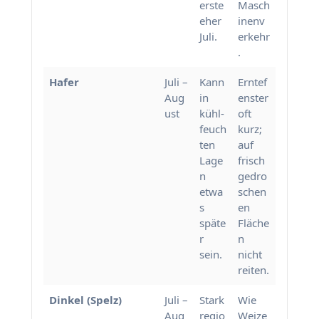
erste
Masch
eher
inenv
Juli.
erkehr
.
Hafer
Juli –
Kann
Erntef
Aug
in
enster
ust
kühl-
oft
feuch
kurz;
ten
auf
Lage
frisch
n
gedro
etwa
schen
s
en
späte
Fläche
r
n
sein.
nicht
reiten.
Dinkel (Spelz)
Juli –
Stark
Wie
Aug
regio
Weize