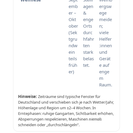
emb
agen
ergsw
er –
&
ege
Okt
enge
meide
ober
Orts
n;
(Sek
durc
viele
tgru
hfahr
Helfer
ndw
ten
:innen
ein
stark
und
teils
belas
Gerät
früh
tet.
e auf
er)
enge
m
Raum.
Hinweise:
Zeiträume sind typische Fenster für
Deutschland und verschieben sich je nach Wetter/Jahr,
Höhenlage und Region um ±2–4 Wochen. In
Erntephasen: ruhige Gangarten, Sichtbarkeit erhöhen,
Absperrungen respektieren, Maschinen
niemals
schneiden oder „durchschlängeln“.