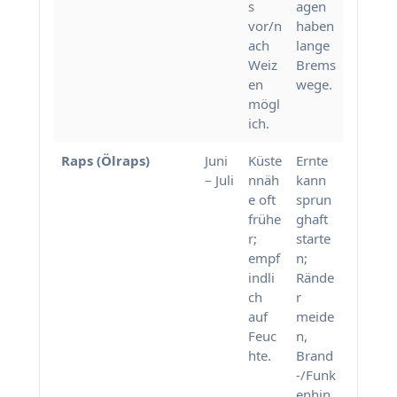
s
agen
vor/n
haben
ach
lange
Weiz
Brems
en
wege.
mögl
ich.
Raps (Ölraps)
Juni
Küste
Ernte
– Juli
nnäh
kann
e oft
sprun
frühe
ghaft
r;
starte
empf
n;
indli
Rände
ch
r
auf
meide
Feuc
n,
hte.
Brand
-/Funk
enhin