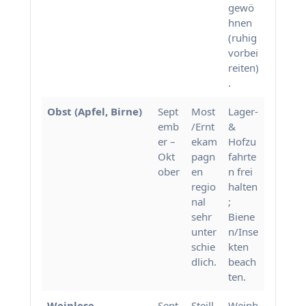
gewö
hnen
(ruhig
vorbei
reiten)
.
Obst (Apfel, Birne)
Sept
Most
Lager-
emb
/Ernt
&
er –
ekam
Hofzu
Okt
pagn
fahrte
ober
en
n frei
regio
halten
nal
;
sehr
Biene
unter
n/Inse
schie
kten
dlich.
beach
ten.
Weinlese
Sept
Steill
Weinb